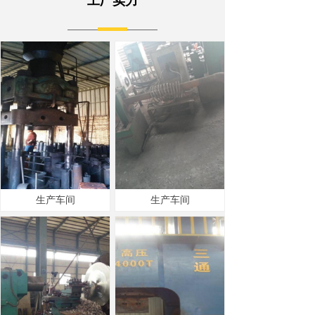
工厂实力
生产车间
生产车间